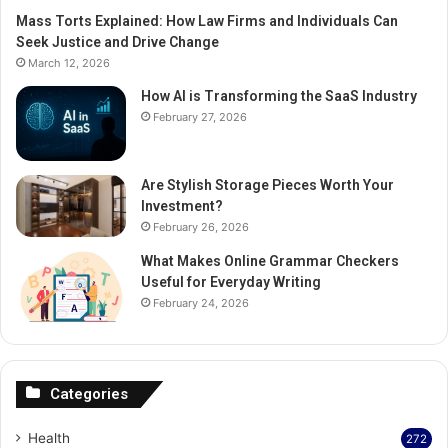
Mass Torts Explained: How Law Firms and Individuals Can
Seek Justice and Drive Change
March 12, 2026
How AI is Transforming the SaaS Industry
February 27, 2026
Are Stylish Storage Pieces Worth Your
Investment?
February 26, 2026
What Makes Online Grammar Checkers
Useful for Everyday Writing
February 24, 2026
Categories
Health
272