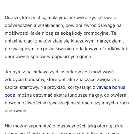
Gracze, którzy chcą maksymalnie wykorzystać swoje
doświadczenia w zakładach, powinni zwrócić uwagę na
możliwości, jakie niosą ze sobą kody promocyjne. Te
unikalne ciągi znaków stają się kluczowymi narzędziami,
pozwalającymi na pozyskiwanie dodatkowych środków lub
darmowych spinów w popularnych grach.
Jednym z najciekawszych aspektów jest możliwość
zdobycia bonusów, które potrafią znacząco zwiększyć
kapitał startowy. Na przykład, korzystając z
vavada bonus
code
, można otrzymać ekstra fundusze na gry, co otwiera
nowe możliwości w rywalizacji na slotach czy innych grach
stołowych.
Nie można zapomnieć o elastyczności, jaką oferują takie
promocje. Dzięki nim gracze mogą modyfikować swoje