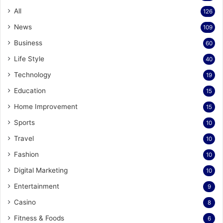
All
126
News
109
Business
60
Life Style
40
Technology
19
Education
15
Home Improvement
15
Sports
10
Travel
10
Fashion
10
Digital Marketing
10
Entertainment
9
Casino
8
Fitness & Foods
6