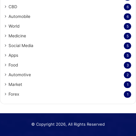
CBD
6
Automobile
6
World
5
Medicine
5
Social Media
5
Apps
5
Food
3
Automotive
2
Market
1
Forex
1
© Copyright 2026, All Rights Reserved