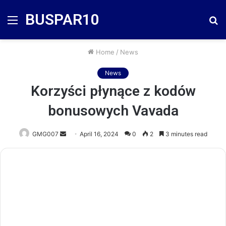
BUSPAR10
Menu
S
fo
Home
/
News
News
Korzyści płynące z kodów
bonusowych Vavada
Send
GMG007
April 16, 2024
0
2
3 minutes read
an
email