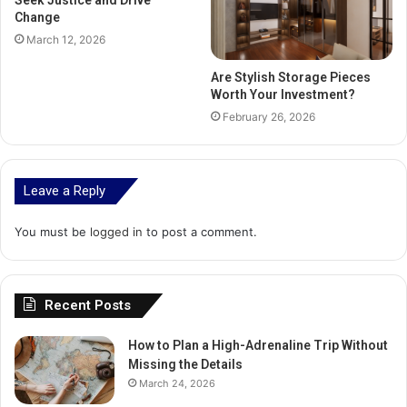
Seek Justice and Drive
Change
March 12, 2026
Are Stylish Storage Pieces
Worth Your Investment?
February 26, 2026
Leave a Reply
You must be
logged in
to post a comment.
Recent Posts
How to Plan a High-Adrenaline Trip Without
Missing the Details
March 24, 2026