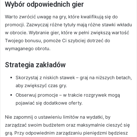
Wybór odpowiednich gier
Warto zwrócić uwagę na gry, które kwalifikują się do
promocji. Zazwyczaj różne tytuły mają różne stawki wkładu
w obrocie. Wybranie gier, które w pełni zwiększą wartość
Twojego bonusu, pomoże Ci szybciej dotrzeć do
wymaganego obrotu.
Strategia zakładów
Skorzystaj z niskich stawek – graj na niższych betach,
aby zwiększyć czas gry.
Obserwuj promocje – w trakcie rozgrywek mogą
pojawiać się dodatkowe oferty.
Nie zapomnij o ustawieniu limitów na wydatki, by
zarządzać swoim budżetem oraz maksymalnie cieszyć się
grą. Przy odpowiednim zarządzaniu pieniędzmi będziesz