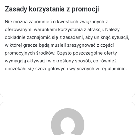
Zasady korzystania z promocji
Nie można zapomnieć o kwestiach związanych z
oferowanymi warunkami korzystania z atrakcji. Należy
dokładnie zaznajomić się z zasadami, aby uniknąć sytuacji,
w której gracze będą musieli zrezygnować z części
promocyjnych środków. Często poszczególne oferty
wymagają aktywacji w określony sposób, co również
doczekało się szczegółowych wytycznych w regulaminie.