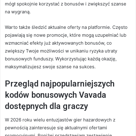
mógł spokojnie korzystać z bonusów i zwiększyć szanse
na wygraną.
Warto także śledzić aktualne oferty na platformie. Często
pojawiają się nowe promocje, które mogą uzupełniać lub
wzmacniać efekty już aktywowanych bonusów, co
zwiększy Twoje możliwości w unikaniu ryzyka utraty
bonusowych funduszy. Wykorzystując każdą okazję,
maksymalizujesz swoje szanse na sukces.
Przegląd najpopularniejszych
kodów bonusowych Vavada
dostępnych dla graczy
W 2026 roku wielu entuzjastów gier hazardowych z
pewnością zainteresuje się aktualnymi ofertami
promocyjnymi. Poniżej przedstawiam zestawienie